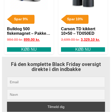
Spar 9%
Spar 10%
Bulldog 500
Carson TD kikkert
fiskemagnet – Pakke
10×50 – TD050ED
Størrelse 2XL
984.00
kr.
899.00
kr.
3,699.00
kr.
3,329.10
kr.
KØB NU
KØB NU
Få den komplette Black Friday oversigt
direkte i din indbakke