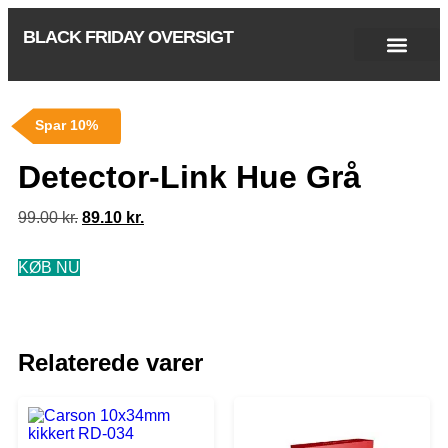
BLACK FRIDAY OVERSIGT
Singles Day 2025
Black Friday 2026
Black November 2026
Cyber Monday 2025
Januar Udsalg 2026
Green Friday 2026
Spar 10%
Detector-Link Hue Grå
99.00
kr.
89.10
kr.
KØB NU
Relaterede varer