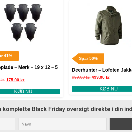
ar 41%
Spar 50%
plade – Mørk – 19 x 12 – 5
Deerhunter – Lofoten Jakk
999.00
kr.
499.00
kr.
0
kr.
175.00
kr.
KØB NU
KØB NU
 komplette Black Friday oversigt direkte i din i