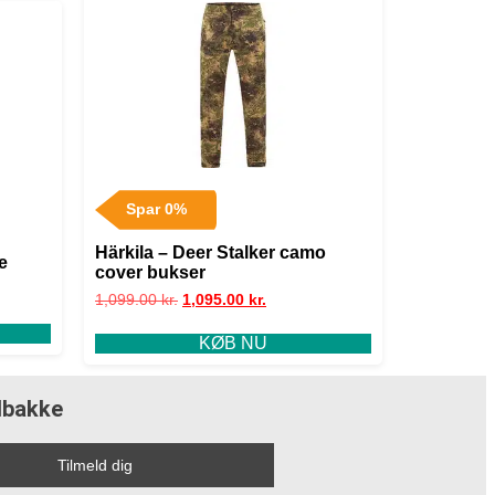
Spar 0%
Härkila – Deer Stalker camo
e
cover bukser
1,099.00
kr.
1,095.00
kr.
KØB NU
ndbakke