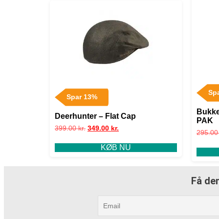
Sp
Spar 13%
Bukke
Deerhunter – Flat Cap
PAK
399.00
kr.
349.00
kr.
295.0
KØB NU
Få den