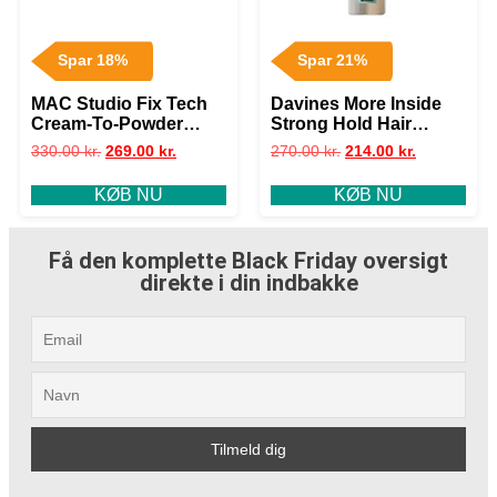
Spar 18%
Spar 21%
MAC Studio Fix Tech
Davines More Inside
Cream-To-Powder
Strong Hold Hair
Foundation C4.5, 10 gr
Spray, 400 ml
330.00
kr.
269.00
kr.
270.00
kr.
214.00
kr.
KØB NU
KØB NU
Få den komplette Black Friday oversigt
direkte i din indbakke