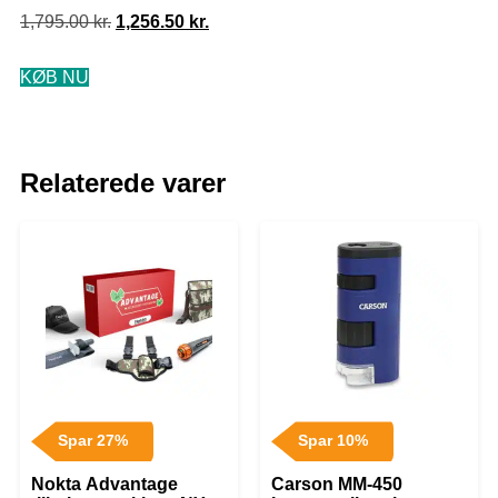
1,795.00
kr.
1,256.50
kr.
KØB NU
Relaterede varer
Spar 27%
Spar 10%
Nokta Advantage
Carson MM-450