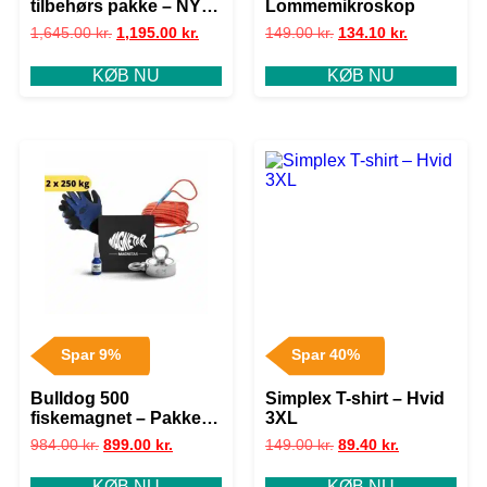
tilbehørs pakke – NY
Lommemikroskop
version
1,645.00
kr.
1,195.00
kr.
149.00
kr.
134.10
kr.
KØB NU
KØB NU
Spar 9%
Spar 40%
Bulldog 500
Simplex T-shirt – Hvid
fiskemagnet – Pakke
3XL
Størrelse 2XL
984.00
kr.
899.00
kr.
149.00
kr.
89.40
kr.
KØB NU
KØB NU