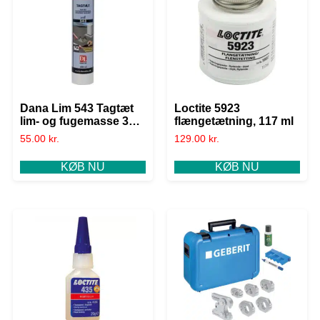
Dana Lim 543 Tagtæt
Loctite 5923
lim- og fugemasse 300
flængetætning, 117 ml
ml, sort
55.00
kr.
129.00
kr.
KØB NU
KØB NU