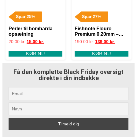
Spar 25%
Spar 27%
Perler til bombarda
Fishnote Flouro
opsætning
Premium 0,20mm –
2.59kg
20.00
kr.
15.00
kr.
190.00
kr.
139.00
kr.
KØB NU
KØB NU
Få den komplette Black Friday oversigt
direkte i din indbakke