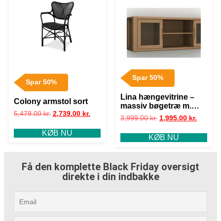
Spar 50%
Spar 50%
Lina hængevitrine –
Colony armstol sort
massiv bøgetræ m.
5,479.00
kr.
2,739.00
kr.
glaslåger
3,999.00
kr.
1,995.00
kr.
KØB NU
KØB NU
Få den komplette Black Friday oversigt
direkte i din indbakke