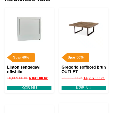
Spar 40%
Spar 50%
Linton sengegavl
Gregorio soffbord brun
offwhite
OUTLET
10,069.00
kr.
6,041.00
kr.
28,595.00
kr.
14,297.00
kr.
KØB NU
KØB NU