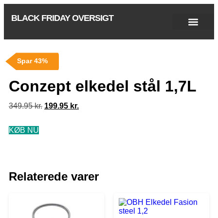
BLACK FRIDAY OVERSIGT
Singles Day 2025
Black Friday 2026
Black November 2026
Cyber Monday 2025
Januar Udsalg 2026
Green Friday 2026
Spar 43%
Conzept elkedel stål 1,7L
349.95
kr.
199.95
kr.
KØB NU
Relaterede varer