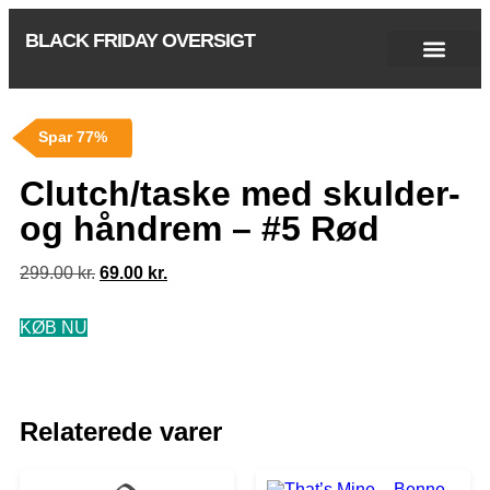
BLACK FRIDAY OVERSIGT
Singles Day 2025
Black Friday 2026
Black November 2026
Cyber Monday 2025
Januar Udsalg 2026
Green Friday 2026
Spar 77%
Clutch/taske med skulder-
og håndrem – #5 Rød
299.00
kr.
69.00
kr.
KØB NU
Relaterede varer