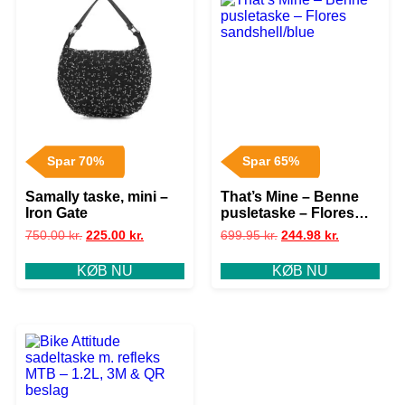
Spar 70%
Spar 65%
Samally taske, mini –
That’s Mine – Benne
Iron Gate
pusletaske – Flores
sandshell/blue
750.00
kr.
225.00
kr.
699.95
kr.
244.98
kr.
KØB NU
KØB NU