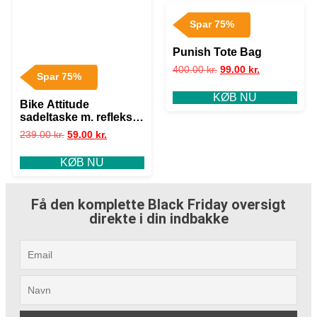
Spar 75%
Punish Tote Bag
400.00
kr.
99.00
kr.
Spar 75%
KØB NU
Bike Attitude
sadeltaske m. refleks
MTB – 1.2L, 3M & QR
239.00
kr.
59.00
kr.
beslag
KØB NU
Få den komplette Black Friday oversigt
direkte i din indbakke