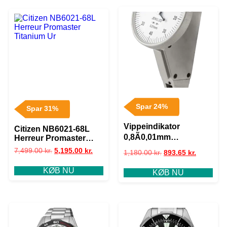
Spar 24%
Spar 31%
Vippeindikator
Citizen NB6021-68L
0,8Ã0,01mm
Herreur Promaster
Titanium Ur
m/skråstillet ø32mm ur
7,499.00
kr.
5,195.00
kr.
1,180.00
kr.
893.65
kr.
KØB NU
KØB NU