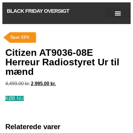
BLACK FRIDAY OVERSIGT
Singles Day 2025
Black Friday 2026
Black November 2026
Cyber Monday 2025
Januar Udsalg 2026
Green Friday 2026
Spar 33%
Citizen AT9036-08E
Herreur Radiostyret Ur til
mænd
4,499.00
kr.
2,995.00
kr.
KØB NU
Relaterede varer