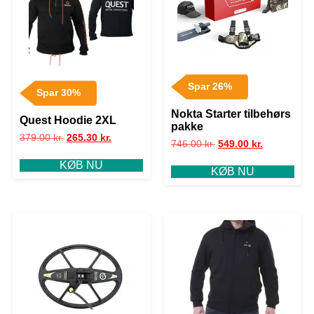
Spar 26%
Spar 30%
Nokta Starter tilbehørs
Quest Hoodie 2XL
pakke
379.00
kr.
265.30
kr.
746.00
kr.
549.00
kr.
KØB NU
KØB NU