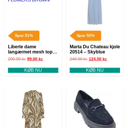
Spar 51%
Spar 50%
Liberte dame
Marta Du Chateau kjole
langærmet mesh top
20514 – Skyblue
4086 – FUNNY
200.00
kr.
99.00
kr.
249.00
kr.
124.50
kr.
FLOWERS BROWN
KØB NU
KØB NU