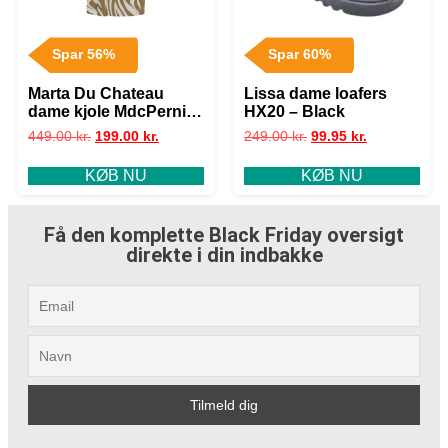
Spar 56%
Spar 60%
Marta Du Chateau
Lissa dame loafers
dame kjole MdcPernille
HX20 – Black
–
449.00
kr.
199.00
kr.
249.00
kr.
99.95
kr.
Camello/Offwhite2732
KØB NU
KØB NU
Få den komplette Black Friday oversigt
direkte i din indbakke