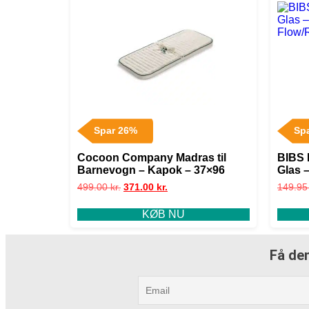
Spar 26%
Sp
Cocoon Company Madras til
BIBS 
Barnevogn – Kapok – 37×96
Glas 
Flow/
499.00
kr.
371.00
kr.
149.9
KØB NU
Få den