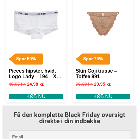
Spar 50%
Spar 70%
Pieces hipster, hvid,
Skin Goji trusse –
Logo Lady – 194 – XL+
Toffee 991
– XL
49.95
kr.
24.98
kr.
99.00
kr.
29.95
kr.
KØB NU
KØB NU
Få den komplette Black Friday oversigt
direkte i din indbakke