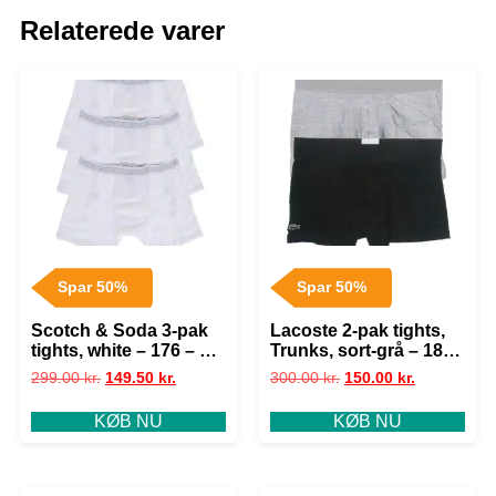
Relaterede varer
Spar 50%
Spar 50%
Scotch & Soda 3-pak
Lacoste 2-pak tights,
tights, white – 176 – S+
Trunks, sort-grå – 188
– 36
– L+ – 40
299.00
kr.
149.50
kr.
300.00
kr.
150.00
kr.
KØB NU
KØB NU