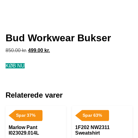
Bud Workwear Bukser
850.00
kr.
499.00
kr.
KØB NU
Relaterede varer
Spar 37%
Spar 63%
Marlow Pant
1F202 NW2311
I023029.014L
Sweatshirt