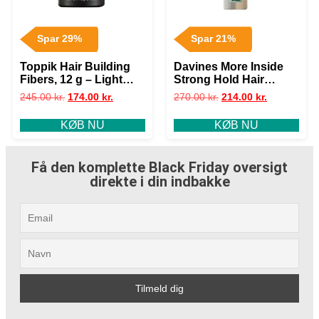
Spar 29%
Spar 21%
Toppik Hair Building
Davines More Inside
Fibers, 12 g – Light
Strong Hold Hair
Brown
Spray, 400 ml
245.00
kr.
174.00
kr.
270.00
kr.
214.00
kr.
KØB NU
KØB NU
Få den komplette Black Friday oversigt
direkte i din indbakke