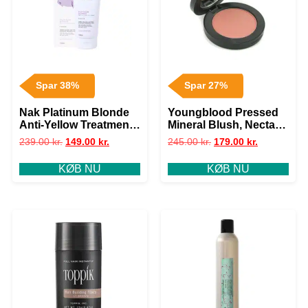
Spar 38%
Spar 27%
Nak Platinum Blonde
Youngblood Pressed
Anti-Yellow Treatment,
Mineral Blush, Nectar
150 ml
3g
239.00
kr.
149.00
kr.
245.00
kr.
179.00
kr.
KØB NU
KØB NU