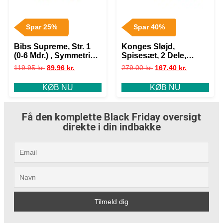
Spar 25%
Spar 40%
Bibs Supreme, Str. 1
Konges Sløjd,
(0-6 Mdr.) , Symmetrisk
Spisesæt, 2 Dele,
– Latex
Lemonade
119.95
kr.
89.96
kr.
279.00
kr.
167.40
kr.
KØB NU
KØB NU
Få den komplette Black Friday oversigt
direkte i din indbakke