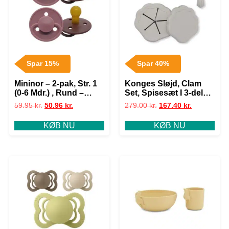
Spar 15%
Spar 40%
Mininor – 2-pak, Str. 1
Konges Sløjd, Clam
(0-6 Mdr.) , Rund –
Set, Spisesæt I 3-dele,
Latex
Warm Grey, Findes I
59.95
kr.
50.96
kr.
279.00
kr.
167.40
kr.
Flere Varianter
KØB NU
KØB NU