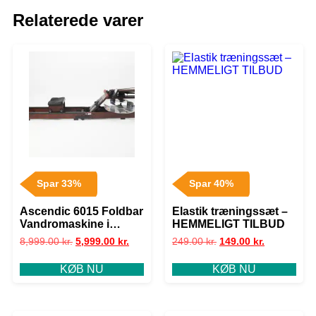
Relaterede varer
Spar 33%
Spar 40%
Ascendic 6015 Foldbar
Elastik træningssæt –
Vandromaskine i
HEMMELIGT TILBUD
Asketræ
8,999.00
kr.
5,999.00
kr.
249.00
kr.
149.00
kr.
KØB NU
KØB NU