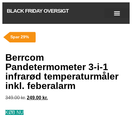
BLACK FRIDAY OVERSIGT
Singles Day 2025
Black Friday 2026
Black November 2026
Cyber Monday 2025
Januar Udsalg 2026
Green Friday 2026
Spar 29%
Berrcom
Pandetermometer 3-i-1
infrarød temperaturmåler
inkl. feberalarm
349.00
kr.
249.00
kr.
KØB NU