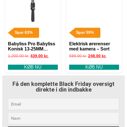
Spar 63%
Spar 59%
Babyliss Pro Babyliss
Elektrisk ørerenser
Konisk 13-25MM
med kamera – Sort
Krøllejern
1,200.00
kr.
439.00
kr.
599.00
kr.
248.00
kr.
KØB NU
KØB NU
Få den komplette Black Friday oversigt
direkte i din indbakke