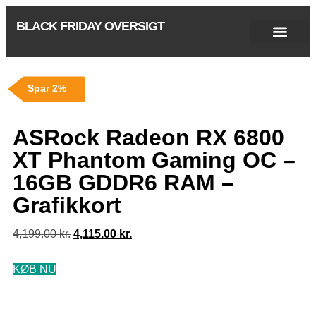
BLACK FRIDAY OVERSIGT
Singles Day 2025
Black Friday 2026
Black November 2026
Cyber Monday 2025
Januar Udsalg 2026
Green Friday 2026
Spar 2%
ASRock Radeon RX 6800
XT Phantom Gaming OC –
16GB GDDR6 RAM –
Grafikkort
4,199.00
kr.
4,115.00
kr.
KØB NU