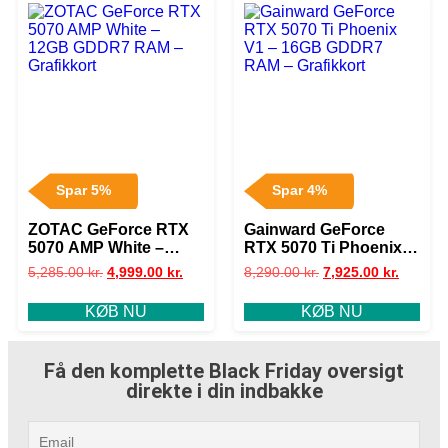
Spar 5%
Spar 4%
ZOTAC GeForce RTX
Gainward GeForce
5070 AMP White –
RTX 5070 Ti Phoenix
12GB GDDR7 RAM –
V1 – 16GB GDDR7
5,285.00
kr.
4,999.00
kr.
8,290.00
kr.
7,925.00
kr.
Grafikkort
RAM – Grafikkort
KØB NU
KØB NU
Få den komplette Black Friday oversigt
direkte i din indbakke