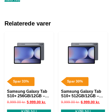
Relaterede varer
Spar 33%
Spar 30%
Samsung Galaxy Tab
Samsung Galaxy Tab
S10+ 256GB/12GB –
S10+ 512GB/12GB –
Moonstone Grey
Moonstone Grey
8,999.00
kr.
5,999.00
kr.
9,999.00
kr.
6,999.00
kr.
KØB NU
KØB NU