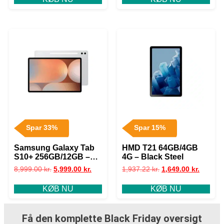
Spar 33%
Spar 15%
Samsung Galaxy Tab
HMD T21 64GB/4GB
S10+ 256GB/12GB –
4G – Black Steel
Platinum Silver
8,999.00
kr.
5,999.00
kr.
1,937.22
kr.
1,649.00
kr.
KØB NU
KØB NU
Få den komplette Black Friday oversigt