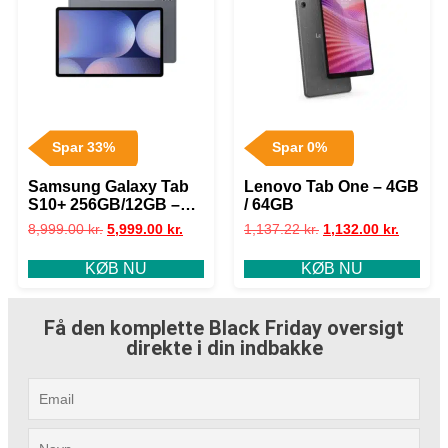
Spar 33%
Spar 0%
Samsung Galaxy Tab
Lenovo Tab One – 4GB
S10+ 256GB/12GB –
/ 64GB
Moonstone Grey
8,999.00
kr.
5,999.00
kr.
1,137.22
kr.
1,132.00
kr.
KØB NU
KØB NU
Få den komplette Black Friday oversigt
direkte i din indbakke