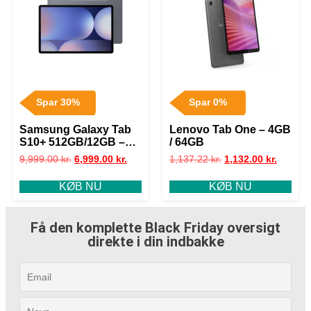
Spar 30%
Spar 0%
Samsung Galaxy Tab
Lenovo Tab One – 4GB
S10+ 512GB/12GB –
/ 64GB
Moonstone Grey
9,999.00
kr.
6,999.00
kr.
1,137.22
kr.
1,132.00
kr.
KØB NU
KØB NU
Få den komplette Black Friday oversigt
direkte i din indbakke