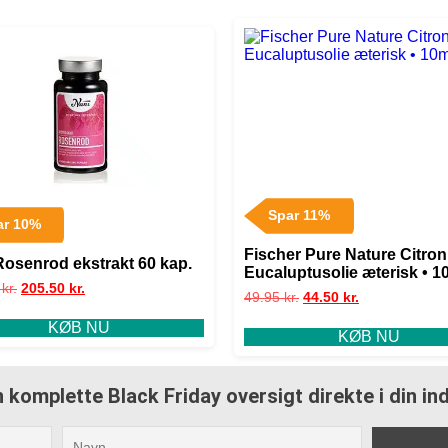
Spar 11%
ar 10%
Fischer Pure Nature Citron
Rosenrod ekstrakt 60 kap.
Eucaluptusolie æterisk • 1
0
kr.
205.50
kr.
49.95
kr.
44.50
kr.
KØB NU
KØB NU
 komplette Black Friday oversigt direkte i din i