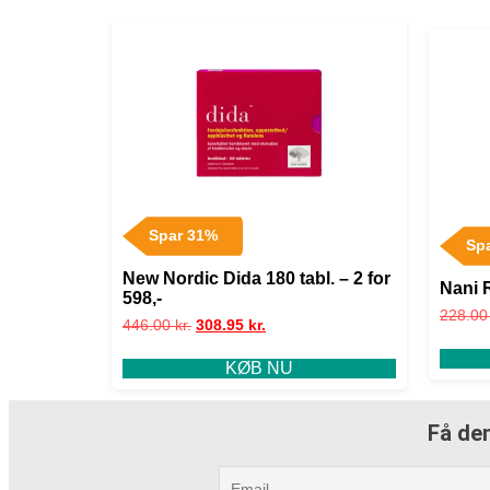
Spar 31%
Sp
New Nordic Dida 180 tabl. – 2 for
Nani 
598,-
228.0
446.00
kr.
308.95
kr.
KØB NU
Få den