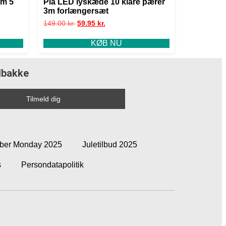
cm 5
Pia LED lyskæde 10 klare pærer
3m forlængersæt
149.00
kr.
59.95
kr.
KØB NU
ndbakke
ber Monday 2025
Juletilbud 2025
s
Persondatapolitik