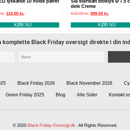
ED lyskæde 10 hvide pærer
Sia startsæt bloklys Ø 7.5 
dele Creme
0
kr.
119.00
kr.
616.00
kr.
399.00
kr.
KØB NU
KØB NU
 komplette Black Friday oversigt direkte i din i
025
Black Friday 2026
Black November 2026
Cy
Green Friday 2025
Blog
Alle Sider
Kontakt o
© 2020
Black-Friday-Oversigt.dk
.
All Rights Reserved.