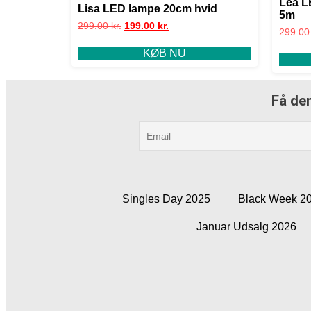
Lea L
Lisa LED lampe 20cm hvid
5m
299.00
kr.
199.00
kr.
299.0
KØB NU
Få den
Singles Day 2025
Black Week 2
Januar Udsalg 2026