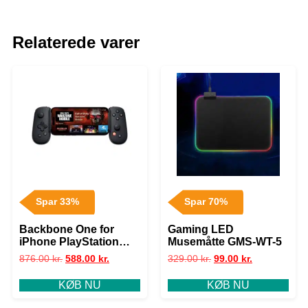
Relaterede varer
Spar 33%
Spar 70%
Backbone One for
Gaming LED
iPhone PlayStation
Musemåtte GMS-WT-5
Edition – Black – Wired
876.00
kr.
588.00
kr.
329.00
kr.
99.00
kr.
Controller – iOS
KØB NU
KØB NU