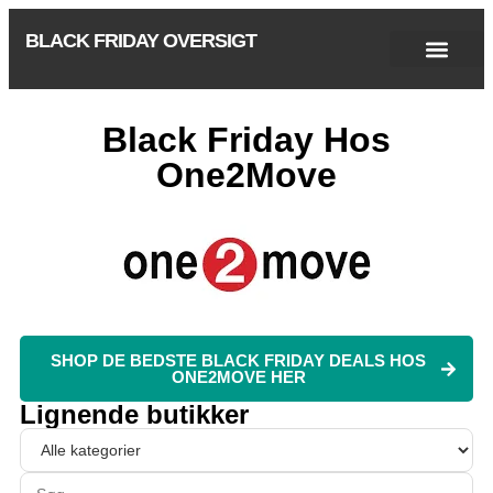
BLACK FRIDAY OVERSIGT
Singles Day 2025
Black Friday 2026
Black November 2026
Cyber Monday 2025
Januar Udsalg 2026
Green Friday 2026
Black Friday Hos
One2Move
SHOP DE BEDSTE BLACK FRIDAY DEALS HOS
ONE2MOVE HER
Lignende butikker