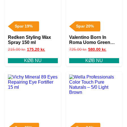
Spar 19%
Spar 20%
Redken Styling Wax
Valentino Born In
Spray 150 ml
Roma Uomo Green
Stravaganza EDT 50 ml
215.00
kr.
175.20
kr.
725.00
kr.
580.00
kr.
KØB NU
KØB NU