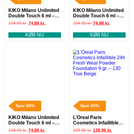
KIKO Milano Unlimited
KIKO Milano Unlimited
Double Touch 6 ml –
Double Touch 6 ml –
104 Sangria
119 Rhododendron
104.00
kr.
74.88
kr.
104.00
kr.
74.88
kr.
Pink
KØB NU
KØB NU
Spar 28%
Spar 20%
KIKO Milano Unlimited
L’Oreal Paris
Double Touch 6 ml –
Cosmetics Infaillible
120 Rosy Mauve
24h Fresh Wear
104.00
kr.
74.88
kr.
169.95
kr.
135.96
kr.
Powder Foundation 9