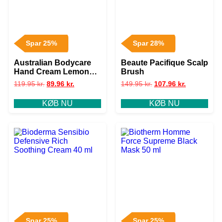
Spar 25%
Spar 28%
Australian Bodycare
Beaute Pacifique Scalp
Hand Cream Lemon
Brush
Myrtle 100 ml
119.95
kr.
89.96
kr.
149.95
kr.
107.96
kr.
KØB NU
KØB NU
Spar 25%
Spar 25%