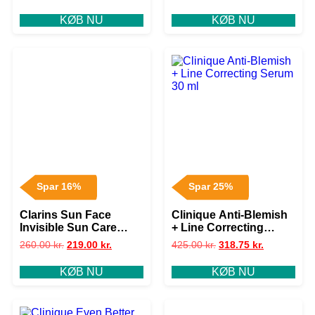
KØB NU
KØB NU
Spar 16%
Spar 25%
Clarins Sun Face
Clinique Anti-Blemish
Invisible Sun Care
+ Line Correcting
Stick SPF50 17 gr.
Serum 30 ml
260.00
kr.
219.00
kr.
425.00
kr.
318.75
kr.
KØB NU
KØB NU