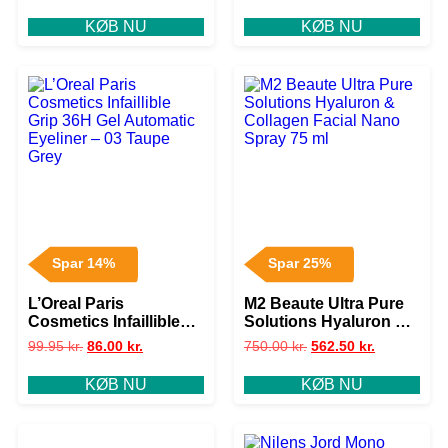
gr. – 130 True Beige
KØB NU
KØB NU
Spar 14%
Spar 25%
L’Oreal Paris
M2 Beaute Ultra Pure
Cosmetics Infaillible
Solutions Hyaluron &
Grip 36H Gel
Collagen Facial Nano
99.95
kr.
86.00
kr.
750.00
kr.
562.50
kr.
Automatic Eyeliner –
Spray 75 ml
03 Taupe Grey
KØB NU
KØB NU