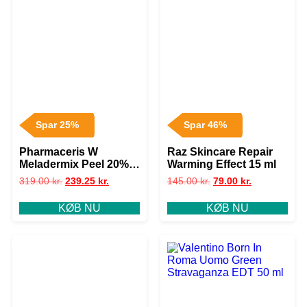
Spar 25%
Spar 46%
Pharmaceris W
Raz Skincare Repair
Meladermix Peel 20%
Warming Effect 15 ml
Exfoliating Peel 30 ml
319.00
kr.
239.25
kr.
145.00
kr.
79.00
kr.
KØB NU
KØB NU