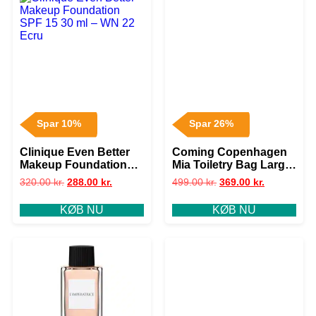
Spar 10%
Spar 26%
Clinique Even Better
Coming Copenhagen
Makeup Foundation
Mia Toiletry Bag Large
SPF 15 30 ml – WN 22
– Peppy Paisley
320.00
kr.
288.00
kr.
499.00
kr.
369.00
kr.
Ecru
(Limited Edition)
KØB NU
KØB NU