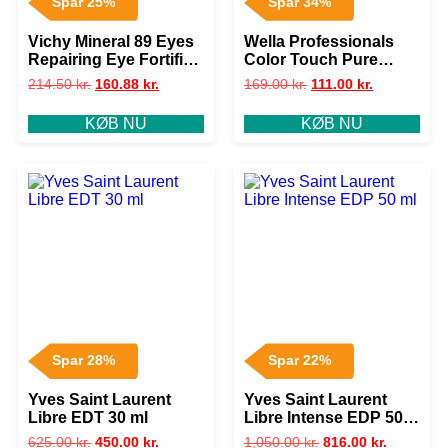
Spar 25%
Spar 34%
Vichy Mineral 89 Eyes
Wella Professionals
Repairing Eye Fortifier
Color Touch Pure
15 ml
Naturals – 5/0 Light
214.50
kr.
160.88
kr.
169.00
kr.
111.00
kr.
Brown
KØB NU
KØB NU
Spar 28%
Spar 22%
Yves Saint Laurent
Yves Saint Laurent
Libre EDT 30 ml
Libre Intense EDP 50
ml
625.00
kr.
450.00
kr.
1,050.00
kr.
816.00
kr.