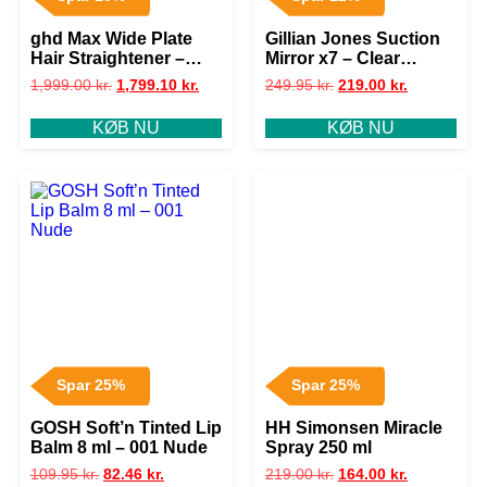
ghd Max Wide Plate
Gillian Jones Suction
Hair Straightener –
Mirror x7 – Clear
Black
10205×7
1,999.00
kr.
1,799.10
kr.
249.95
kr.
219.00
kr.
KØB NU
KØB NU
Spar 25%
Spar 25%
GOSH Soft’n Tinted Lip
HH Simonsen Miracle
Balm 8 ml – 001 Nude
Spray 250 ml
109.95
kr.
82.46
kr.
219.00
kr.
164.00
kr.