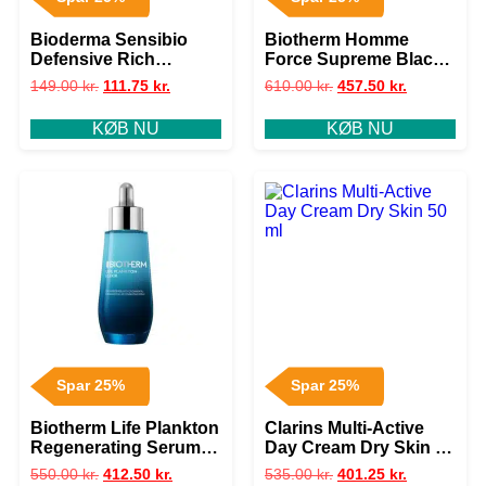
Bioderma Sensibio
Biotherm Homme
Defensive Rich
Force Supreme Black
Soothing Cream 40 ml
Mask 50 ml
149.00
kr.
111.75
kr.
610.00
kr.
457.50
kr.
KØB NU
KØB NU
Spar 25%
Spar 25%
Biotherm Life Plankton
Clarins Multi-Active
Regenerating Serum
Day Cream Dry Skin 50
30 ml
ml
550.00
kr.
412.50
kr.
535.00
kr.
401.25
kr.