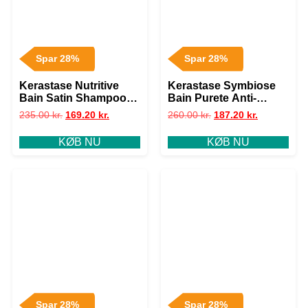
Spar 28%
Spar 28%
Kerastase Nutritive
Kerastase Symbiose
Bain Satin Shampoo
Bain Purete Anti-
250 ml
Pelliculaire Shampoo
235.00
kr.
169.20
kr.
260.00
kr.
187.20
kr.
250 ml
KØB NU
KØB NU
Spar 28%
Spar 28%