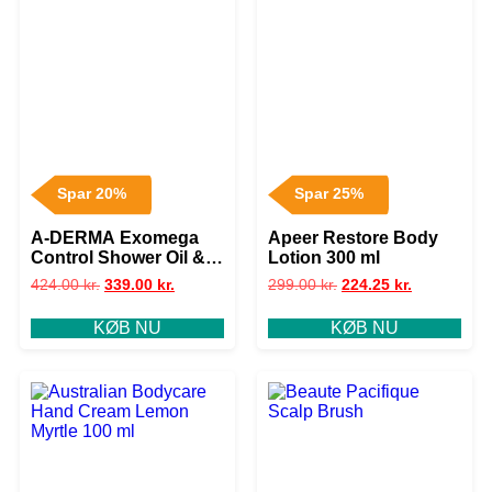
Spar 20%
Spar 25%
A-DERMA Exomega
Apeer Restore Body
Control Shower Oil &
Lotion 300 ml
Balm Set
424.00
kr.
339.00
kr.
299.00
kr.
224.25
kr.
KØB NU
KØB NU