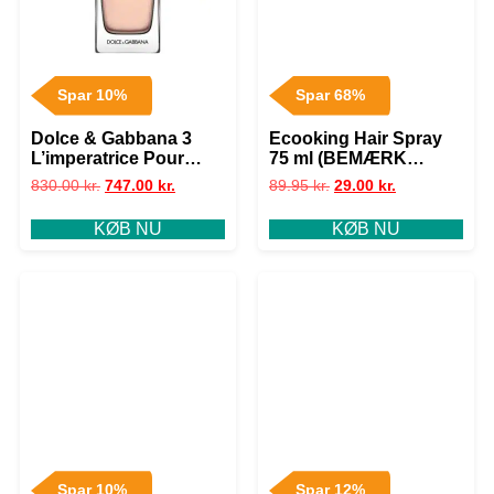
Spar 10%
Spar 68%
Dolce & Gabbana 3
Ecooking Hair Spray
L’imperatrice Pour
75 ml (BEMÆRK
Femme EDT 100 ml
DATO)
830.00
kr.
747.00
kr.
89.95
kr.
29.00
kr.
KØB NU
KØB NU
Spar 10%
Spar 12%