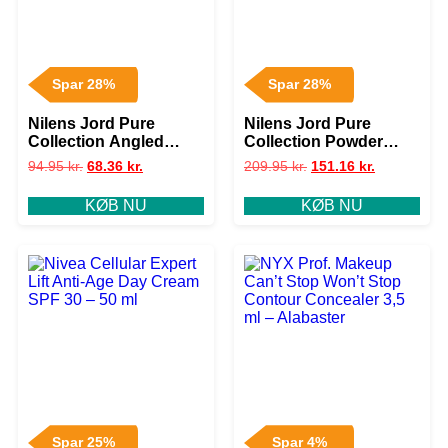
Spar 28%
Spar 28%
Nilens Jord Pure
Nilens Jord Pure
Collection Angled
Collection Powder
Brush No. 884
Brush No. 182
94.95
kr.
68.36
kr.
209.95
kr.
151.16
kr.
KØB NU
KØB NU
Spar 25%
Spar 4%