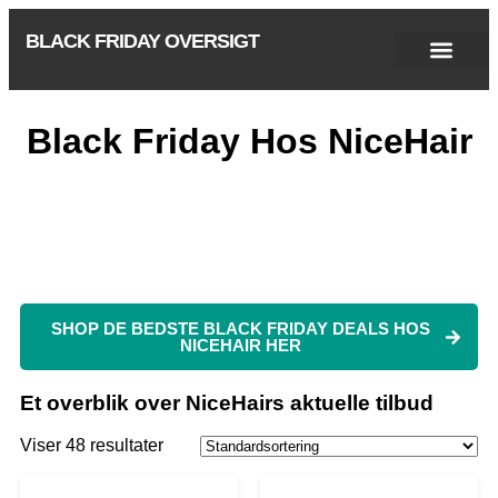
BLACK FRIDAY OVERSIGT
Singles Day 2025
Black Friday 2026
Black November 2026
Cyber Monday 2025
Januar Udsalg 2026
Green Friday 2026
Black Friday Hos NiceHair
SHOP DE BEDSTE BLACK FRIDAY DEALS HOS
NICEHAIR HER
Et overblik over NiceHairs aktuelle tilbud
Viser 48 resultater