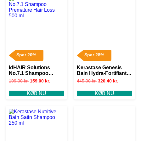
Spar 20%
Spar 28%
IdHAIR Solutions
Kerastase Genesis
No.7.1 Shampoo
Bain Hydra-Fortifiant
Premature Hair Loss
Shampoo 500 ml
199.00
kr.
159.00
kr.
445.00
kr.
320.40
kr.
500 ml
KØB NU
KØB NU