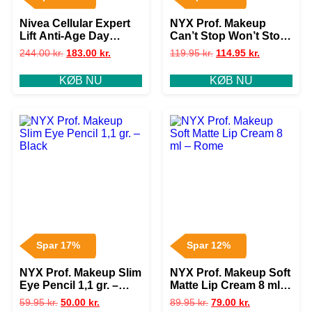
Nivea Cellular Expert
NYX Prof. Makeup
Lift Anti-Age Day
Can’t Stop Won’t Stop
Cream SPF 30 – 50 ml
Contour Concealer 3,5
244.00
kr.
183.00
kr.
119.95
kr.
114.95
kr.
ml – Alabaster
KØB NU
KØB NU
Spar 17%
Spar 12%
NYX Prof. Makeup Slim
NYX Prof. Makeup Soft
Eye Pencil 1,1 gr. –
Matte Lip Cream 8 ml –
Black
Rome
59.95
kr.
50.00
kr.
89.95
kr.
79.00
kr.