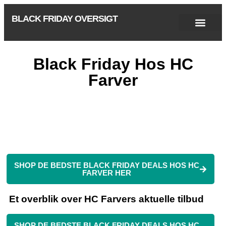
BLACK FRIDAY OVERSIGT
Singles Day 2025
Black Friday 2026
Black November 2026
Cyber Monday 2025
Januar Udsalg 2026
Green Friday 2026
Black Friday Hos HC
Farver
SHOP DE BEDSTE BLACK FRIDAY DEALS HOS HC
FARVER HER
Et overblik over HC Farvers aktuelle tilbud
SHOP DE BEDSTE BLACK FRIDAY DEALS HOS HC