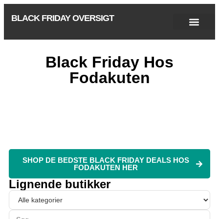
BLACK FRIDAY OVERSIGT
Singles Day 2025
Black Friday 2026
Black November 2026
Cyber Monday 2025
Januar Udsalg 2026
Green Friday 2026
Black Friday Hos
Fodakuten
SHOP DE BEDSTE BLACK FRIDAY DEALS HOS
FODAKUTEN HER
Lignende butikker