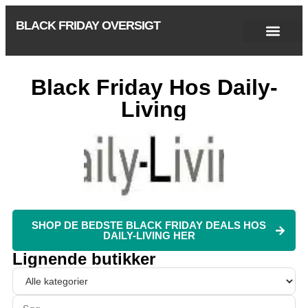
BLACK FRIDAY OVERSIGT
Singles Day 2025
Black Friday 2026
Black November 2026
Cyber Monday 2025
Januar Udsalg 2026
Green Friday 2026
Black Friday Hos Daily-
Living
SHOP DE BEDSTE BLACK FRIDAY DEALS HOS
DAILY-LIVING HER
Lignende butikker