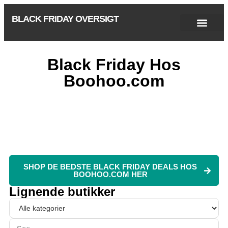
BLACK FRIDAY OVERSIGT
Singles Day 2025
Black Friday 2026
Black November 2026
Cyber Monday 2025
Januar Udsalg 2026
Green Friday 2026
Black Friday Hos
Boohoo.com
SHOP DE BEDSTE BLACK FRIDAY DEALS HOS
BOOHOO.COM HER
Lignende butikker